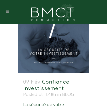
*
Valider
09 Fév
Confiance
investissement
Posted at 11:48h
in
BLOG
La sécurité de votre